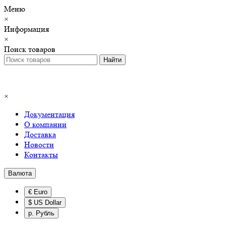
Меню
×
Информация
×
Поиск товаров
×
Документация
О компании
Доставка
Новости
Контакты
Валюта
€ Euro
$ US Dollar
р. Рубль