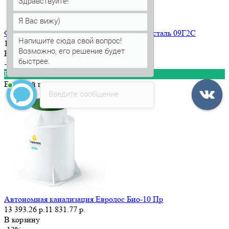
Здравствуйте!
Я Вас вижу)
Фланец плоский 1-100-16 ГОСТ 12820-80 сталь 09Г2С
Напишите сюда свой вопрос!
194.50 р.
165.33 р.
Возможно, его решение будет
В корзину
быстрее.
-12%
Новинка
Быстрый просмотр
Введите сообщение
Автономная канализация Евролос Био-10 Пр
13 393.26 р.
11 831.77 р.
В корзину