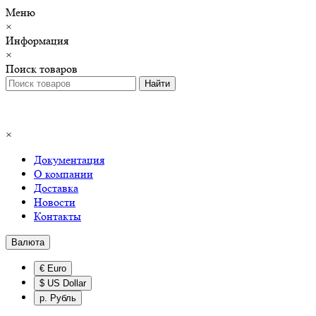
Меню
×
Информация
×
Поиск товаров
×
Документация
О компании
Доставка
Новости
Контакты
Валюта
€ Euro
$ US Dollar
р. Рубль