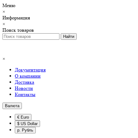
Меню
×
Информация
×
Поиск товаров
×
Документация
О компании
Доставка
Новости
Контакты
Валюта
€ Euro
$ US Dollar
р. Рубль