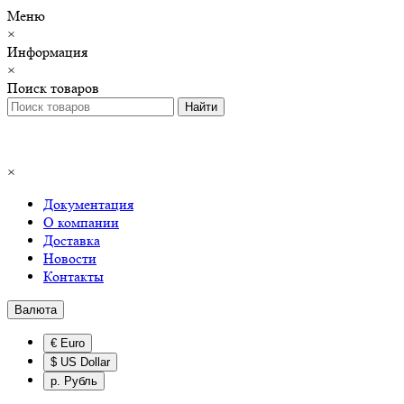
Меню
×
Информация
×
Поиск товаров
×
Документация
О компании
Доставка
Новости
Контакты
Валюта
€ Euro
$ US Dollar
р. Рубль